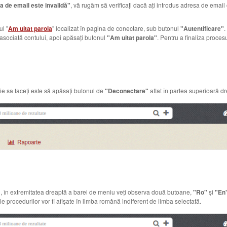
 de email este invalidă"
, vă rugăm să verificați dacă ați introdus adresa de emai
ul "
Am uitat parola
" localizat în pagina de conectare, sub butonul
"Autentificare"
.
asociată contului, apoi apăsați butonul
"Am uitat parola"
. Pentru a finaliza procesu
e sa faceți este să apăsați butonul de
"Deconectare"
aflat în partea superioară dr
i, în extremitatea dreaptă a barei de meniu veți observa două butoane,
"Ro"
și
"En
le procedurilor vor fi afișate în limba română indiferent de limba selectată.