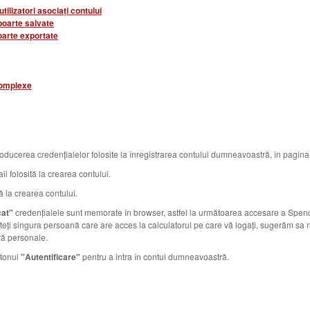
ilizatori asociați contului
poarte salvate
oarte exportate
complexe
oducerea credențialelor folosite la înregistrarea contului dumneavoastră, în pagin
l folosită la crearea contului.
ă la crearea contului.
cat"
credențialele sunt memorate în browser, astfel la următoarea accesare a Spend
unteți singura persoană care are acces la calculatorul pe care vă logați, sugerăm sa n
ă personale.
utonul
"Autentificare"
pentru a intra în contul dumneavoastră.