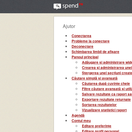
Ajutor
Conectarea
Probleme la conectare
Deconectare
Schimbarea limbii de afișare
Panoul principal
Adăugare și administrare widge
Crearea și administrarea unei
Ștergerea unei secțiuni creat
Căutare simplă și avansată
Căutarea după cuvinte cheie
Filtre căutare avansată și uti
Salvare rezultate ca raport s
Exportare rezultate returnate
Sortarea rezultatelor
Vizualizare statistici raport
Agendă
Contul meu
Editare preferințe
Editare profil personal