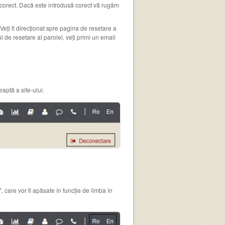
l corect. Dacă este introdusă corect vă rugăm
 Veți fi direcționat spre pagina de resetare a
l de resetare al parolei, veți primi un email
eaptă a site-ului.
"
, care vor fi apăsate în funcție de limba în