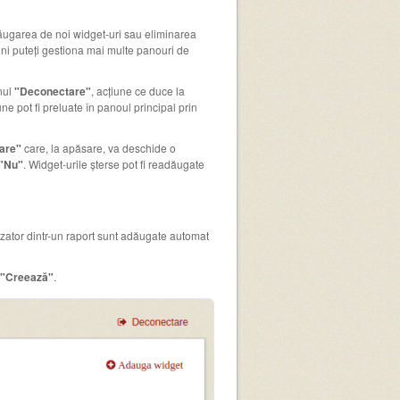
adăugarea de noi widget-uri sau eliminarea
ni puteți gestiona mai multe panouri de
nul
"Deconectare"
, acțiune ce duce la
ne pot fi preluate în panoul principal prin
are"
care, la apăsare, va deschide o
"Nu"
. Widget-urile șterse pot fi readăugate
lizator dintr-un raport sunt adăugate automat
"Creează"
.