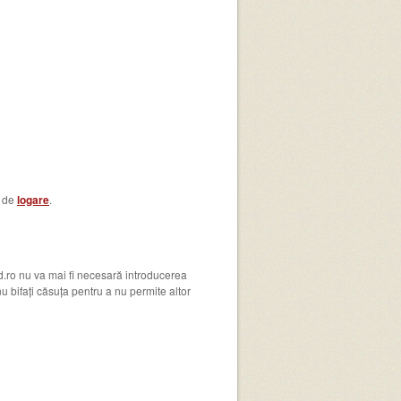
a de
logare
.
.ro nu va mai fi necesară introducerea
u bifați căsuța pentru a nu permite altor