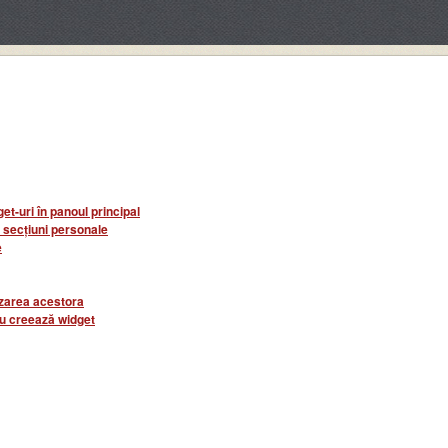
t-uri în panoul principal
 secțiuni personale
e
lizarea acestora
au creează widget