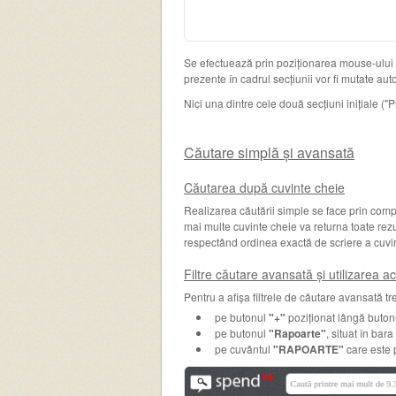
Se efectuează prin poziționarea mouse-ului
prezente în cadrul secțiunii vor fi mutate auto
Nici una dintre cele două secțiuni inițiale ("P
Căutare simplă și avansată
Căutarea după cuvinte cheie
Realizarea căutării simple se face prin com
mai multe cuvinte cheie va returna toate rezu
respectând ordinea exactă de scriere a cuvintel
Filtre căutare avansată și utilizarea a
Pentru a afișa filtrele de căutare avansată 
pe butonul
"+"
poziționat lângă buton
pe butonul
"Rapoarte"
, situat în bar
pe cuvântul
"RAPOARTE"
care este p