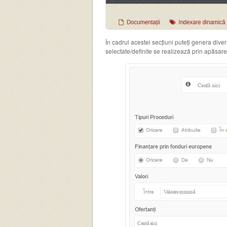
În cadrul acestei secțiuni puteți genera diver
selectate/definite se realizează prin apăsar