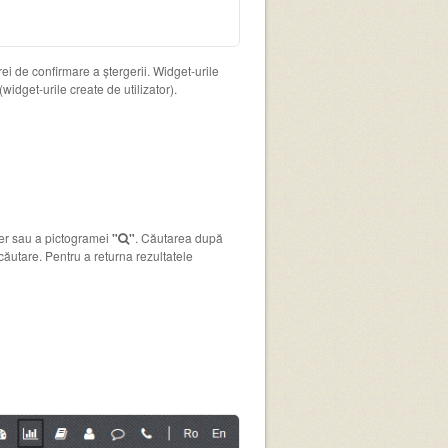
trei de confirmare a ștergerii. Widget-urile
widget-urile create de utilizator).
ter sau a pictogramei
"
"
. Căutarea după
căutare. Pentru a returna rezultatele