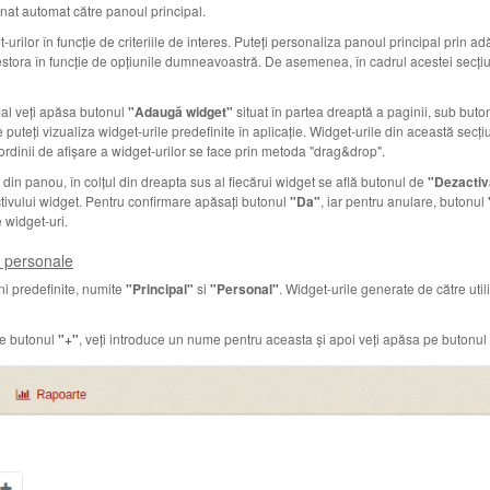
ționat automat către panoul principal.
rilor în funcție de criteriile de interes. Puteți personaliza panoul principal prin 
stora în funcție de opțiunile dumneavoastră. De asemenea, în cadrul acestei secțiu
al veți apăsa butonul
"Adaugă widget"
situat în partea dreaptă a paginii, sub buto
teți vizualiza widget-urile predefinite în aplicație. Widget-urile din această secțiu
ordinii de afișare a widget-urilor se face prin metoda "drag&drop".
t din panou, în colțul din dreapta sus al fiecărui widget se află butonul de
"Dezactiv
ctivului widget. Pentru confirmare apăsați butonul
"Da"
, iar pentru anulare, butonul
 widget-uri.
i personale
i predefinite, numite
"Principal"
si
"Personal"
. Widget-urile generate de către uti
pe butonul
"+"
, veți introduce un nume pentru aceasta și apoi veți apăsa pe butonul