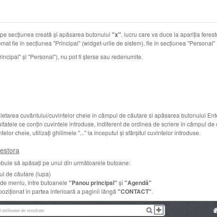
 pe secțiunea creată și apăsarea butonului
"x"
, lucru care va duce la apariția feres
mat fie în secțiunea "Principal" (widget-urile de sistem), fie în secțiunea "Personal" (
rincipal" și "Personal"), nu pot fi șterse sau redenumite.
pletarea cuvântului/cuvintelor cheie în câmpul de căutare si apăsarea butonului En
ltatele ce conțin cuvintele introduse, indiferent de ordinea de scriere în câmpul de 
or cheie, utilizați ghilimele "..." la începutul și sfârșitul cuvintelor introduse.
cestora
trebuie să apăsați pe unul din următoarele butoane:
ul de căutare (lupa)
a de meniu, între butoanele
"Panou principal"
și
"Agendă"
oziționat în partea inferioară a paginii lângă
"CONTACT"
.