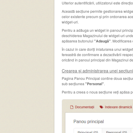
Ulterior autentificării, utilizatorul este direc
Această secțiune permite gestionarea widget-u
celor existente precum și prin ordonarea ace
widget-uri.
Pentru a adăuga un widget în panoul princip
deschiderea Magazinului de widget-uri unde pu
apăsarea butonului
"Adaugă"
. Modificarea 
În cazul în care doriți înlaturarea unui widge
fereastră de confirmare a dezactivării respe
oricând în panoul principal din Magazinul de
Crearea și administrarea unei secțiun
Pagina Panou Principal contine doua secțiun
sub secțiunea
"Personal"
.
Pentru a creea o noua secțiune veți apăsa 