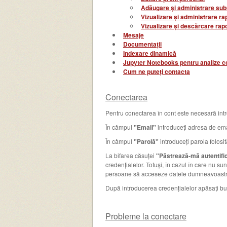
Adăugare și administrare subut
Vizualizare și administrare ra
Vizualizare și descărcare rap
Mesaje
Documentații
Indexare dinamică
Jupyter Notebooks pentru analize 
Cum ne puteți contacta
Conectarea
Pentru conectarea în cont este necesară intr
În câmpul
"Email"
introduceți adresa de emai
În câmpul
"Parolă"
introduceți parola folosit
La bifarea căsuței
"Păstrează-mă autentifi
credențialelor. Totuși, în cazul în care nu s
persoane să acceseze datele dumneavoastr
După introducerea credențialelor apăsați b
Probleme la conectare